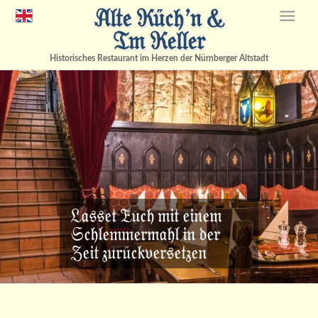
Alte Küch’n &
Im Keller
Historisches Restaurant im Herzen der Nürnberger Altstadt
Lasset Euch mit einem
Schlemmermahl in der
Zeit zurückversetzen