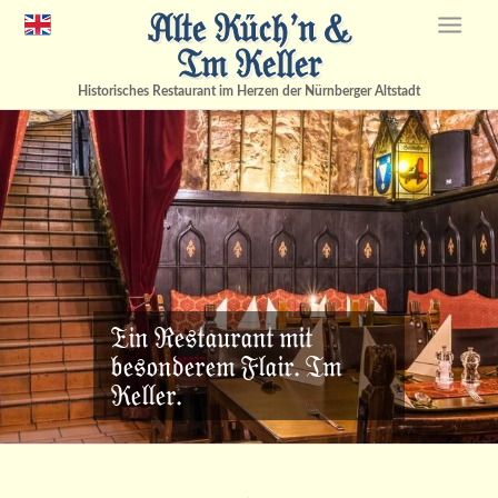
Alte Küch’n &
Im Keller
Historisches Restaurant im Herzen der Nürnberger Altstadt
Ein Restaurant mit
besonderem Flair. Im
Keller.